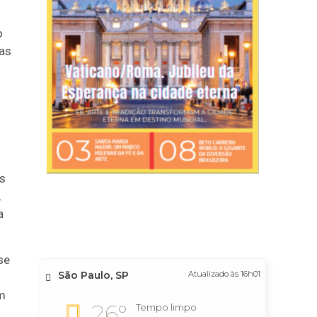
o
uas
as
,
a
se
São Paulo, SP
Atualizado às 16h01
m
26°
Tempo limpo