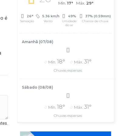
Mín.
17°
Máx.
29°
26°
5.36 km/h
49%
37% (0.59mm)
go é
Sensação
Vento
Umidade
Chance de chuva
do ar
Amanhã (07/08)
a
18°
31°
Mín.
Máx.
Chuvas esparsas
Sábado (08/08)
18°
31°
Mín.
Máx.
Chuvas esparsas
tes.