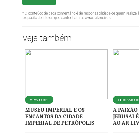
* O conteúdo de cada comentário é de responsabilidade de quem realizá-
propósito do site ou que contenham palavras ofensivas.
Veja também
VIVA O REI
TURISMO R
MUSEU IMPERIAL E OS
A PAIXÃO
ENCANTOS DA CIDADE
JERUSALÉ
IMPERIAL DE PETRÓPOLIS
AO AR LI