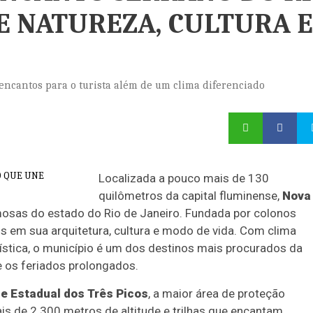
E NATUREZA, CULTURA E
encantos para o turista além de um clima diferenciado
Localizada a pouco mais de 130
quilômetros da capital fluminense,
Nova
osas do estado do Rio de Janeiro. Fundada por colonos
s em sua arquitetura, cultura e modo de vida. Com clima
ística, o município é um dos destinos mais procurados da
e os feriados prolongados.
e Estadual dos Três Picos
, a maior área de proteção
s de 2.300 metros de altitude e trilhas que encantam