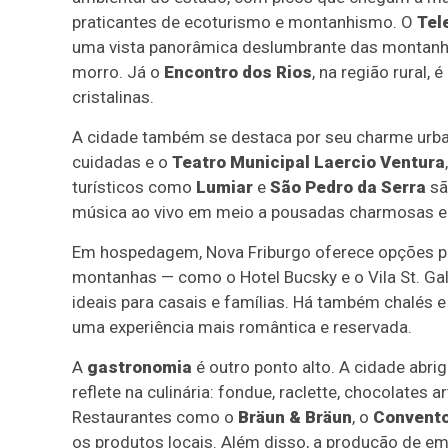
praticantes de ecoturismo e montanhismo. O
Tel
uma vista panorâmica deslumbrante das montanha
morro. Já o
Encontro dos Rios
, na região rural
cristalinas.
A cidade também se destaca por seu charme urb
cuidadas e o
Teatro Municipal Laercio Ventura
turísticos como
Lumiar
e
São Pedro da Serra
sã
música ao vivo em meio a pousadas charmosas e r
Em hospedagem, Nova Friburgo oferece opções par
montanhas — como o Hotel Bucsky e o Vila St. Ga
ideais para casais e famílias. Há também chalés 
uma experiência mais romântica e reservada.
A
gastronomia
é outro ponto alto. A cidade abri
reflete na culinária: fondue, raclette, chocolates 
Restaurantes como o
Bräun & Bräun
, o
Convent
os produtos locais. Além disso, a produção de emb