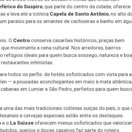
eférico do Suspiro
, que parte do centro da cidade, oferece
s e leva até a icônica
Capela de Santo Antônio
, no alto d
, é um paraíso para os amantes de cachoeiras e banho em ág
ano. O
Centro
conserva casarões históricos, praças bem
, que movimenta a cena cultural. Nos arredores, bairros
o refúgios ideais para quem busca sossego, natureza e boa
estaurantes intimistas.
a todos os perfis: de hotéis sofisticados com vista para 
llen — a pousadas aconchegantes em meio à mata atlântica
e cabanas em Lumiar e São Pedro, perfeitos para quem busc
ga uma das mais tradicionais colônias suíças do país, o que 
artesanais e cervejas especiais estão entre os destaques.
o
e o
La Suisse
oferecem menus sofisticados que valoriza
utidos, queijos e doces caseiros faz parte do roteiro